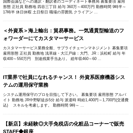
国際会議などへの通訳・翻訳者のコーディネート事務局 募集要項 雇用
形態 正社員 勤務地 四谷三丁目 給与 360万～400万円 勤務時間 9時半～
17時半 休日休暇 土日祭日 職場の雰囲気 クライアン ...
＜外資系＞海上輸出：貿易事務。一気通貫型輸送のフ
ォワーダーにてカスタマーサービス
カスタマーサービス業務全般、サプライチェーンマネジメント 募集要項
雇用形態 正社員 勤務地 浅草線・大江戸線：大門、JR：浜松町 給与 年
収400～550万円 別途残業手当あり。 総年収460～60 ...
IT業界で社員になれるチャンス！ 外資系医療機器シス
テムの運用保守業務
システム運用保守のプロを目指して下さい。 募集要項 雇用形態 アルバ
イト 勤務地 JR中野駅徒歩5分 給与 派遣時 時給1,400円～1,700円(交通費
込) スキルを考慮します。 勤務時間 9時～ ...
【新店】未経験◎大手免税店の化粧品コーナーで販売
STAFF◆銀座