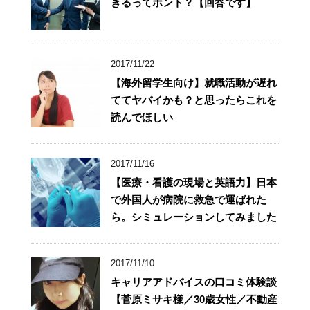
きるってホント？【回答です】
2017/11/22
【海外留学生向け】就職活動が遅れ
ててヤバイかも？と思ったらこれを
読んでほしい
2017/11/16
【医療・看護の現場と英語力】日本
で外国人が病院に救急で運ばれた
ら。シミュレーションしてみました
2017/11/10
キャリアアドバイスの口コミ体験談
【菅原ミサキ様／30歳女性／不動産