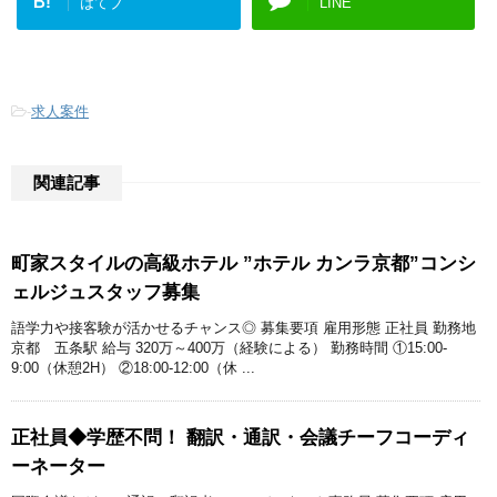
B!
はてブ
LINE
-
求人案件
関連記事
町家スタイルの高級ホテル ”ホテル カンラ京都”コンシ
ェルジュスタッフ募集
語学力や接客験が活かせるチャンス◎ 募集要項 雇用形態 正社員 勤務地
京都 五条駅 給与 320万～400万（経験による） 勤務時間 ①15:00-
9:00（休憩2H） ②18:00-12:00（休 ...
正社員◆学歴不問！ 翻訳・通訳・会議チーフコーディ
ーネーター