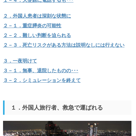
１－４．大使館に電話するも･･･
２．外国人患者は深刻な状態に
２－１．重症膵炎の可能性
２－２．難しい判断を迫られる
２－３．死亡リスクがある方法は説明なしには行えない
３．一夜明けて
３－１．無事、退院したものの･･･
３－２．シミュレーションを終えて
１．外国人旅行者、救急で運ばれる