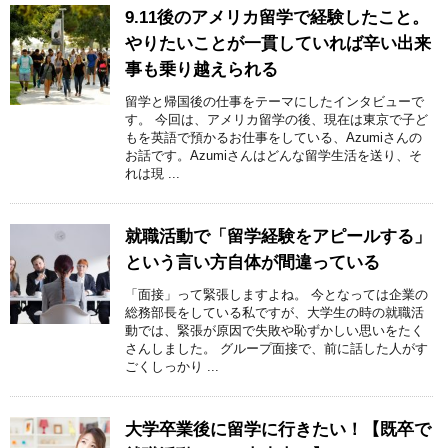
9.11後のアメリカ留学で経験したこと。
やりたいことが一貫していれば辛い出来
事も乗り越えられる
留学と帰国後の仕事をテーマにしたインタビューで
す。 今回は、アメリカ留学の後、現在は東京で子ど
もを英語で預かるお仕事をしている、Azumiさんの
お話です。Azumiさんはどんな留学生活を送り、そ
れは現 ...
就職活動で「留学経験をアピールする」
という言い方自体が間違っている
「面接」って緊張しますよね。 今となっては企業の
総務部長をしている私ですが、大学生の時の就職活
動では、緊張が原因で失敗や恥ずかしい思いをたく
さんしました。 グループ面接で、前に話した人がす
ごくしっかり ...
大学卒業後に留学に行きたい！【既卒で