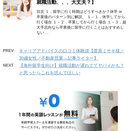
就職活動、、、大丈夫？】
目次 １．留学に行く時期はどうすべきか？休学 or
卒業後のパターン別に解説。 １－１．休学してから
行く場合 １－２．卒業してから行く場合 １－３．超
大手志向なら卒業後に留学に行くことはおすすめし
ない ...
PREV
キャリアアドバイスの口コミ体験談【菅原ミサキ様／
30歳女性／不動産営業→記事ライター】
NEXT
【海外留学生向け】就職活動が遅れててヤバイかも？
と思ったらこれを読んでほしい